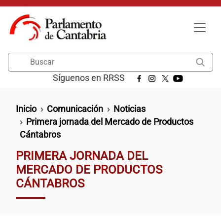
Pasar al contenido principal
Buscar
Síguenos en RRSS
Ruta de navegación
Inicio
Comunicación
Noticias
Primera jornada del Mercado de Productos
Cántabros
PRIMERA JORNADA DEL
MERCADO DE PRODUCTOS
CÁNTABROS