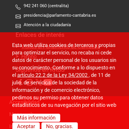
942 241 060 (centralita)
presidencia@parlamento-cantabria.es
Atención a la ciudadanía
Enlaces de interés
Esta web utiliza cookies de terceros y propias
Visitas al Parlamento de Cantabria
para optimizar el servicio, no recaba ni cede
Himno
datos de carácter personal de los usuarios sin
su conocimiento. Conforme a lo dispuesto en
Síguenos en RRSS
el
artículo 22.2 de la Ley 34/2002
, de 11 de
julio, de servicios de la sociedad de la
información y de comercio electrónico,
pedimos su permiso para obtener datos
Pie de página
Accesibilidad
estadísticos de su navegación por el sitio web
Mapa web
Más información
Aceptar
No, gracias.
Información legal