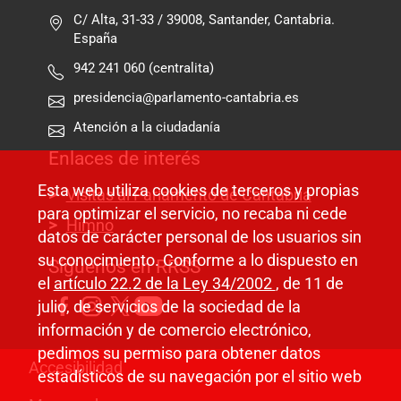
C/ Alta, 31-33 / 39008, Santander, Cantabria.
España
942 241 060 (centralita)
presidencia@parlamento-cantabria.es
Atención a la ciudadanía
Enlaces de interés
Esta web utiliza cookies de terceros y propias
Visitas al Parlamento de Cantabria
para optimizar el servicio, no recaba ni cede
Himno
datos de carácter personal de los usuarios sin
su conocimiento. Conforme a lo dispuesto en
Síguenos en RRSS
el
artículo 22.2 de la Ley 34/2002
, de 11 de
julio, de servicios de la sociedad de la
información y de comercio electrónico,
pedimos su permiso para obtener datos
Pie de página
Accesibilidad
estadísticos de su navegación por el sitio web