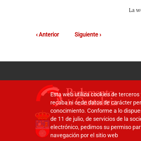
La 
‹ Anterior
Siguiente ›
Esta web utiliza cookies de terceros 
recaba ni cede datos de carácter per
conocimiento. Conforme a lo dispue
de 11 de julio, de servicios de la so
electrónico, pedimos su permiso par
navegación por el sitio web