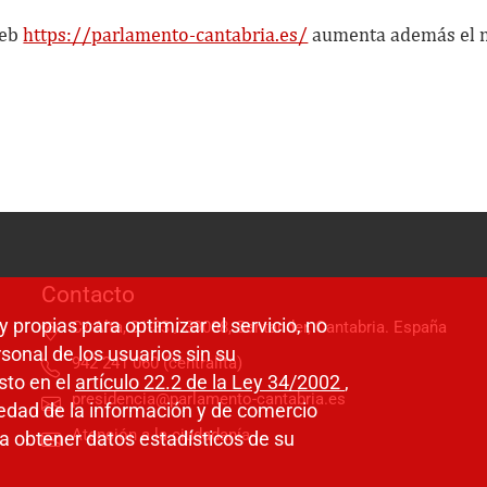
web
https://parlamento-cantabria.es/
aumenta además el n
Contacto
y propias para optimizar el servicio, no
C/ Alta, 31-33 / 39008, Santander, Cantabria. España
sonal de los usuarios sin su
942 241 060 (centralita)
sto en el
artículo 22.2 de la Ley 34/2002
,
presidencia@parlamento-cantabria.es
ciedad de la información y de comercio
Atención a la ciudadanía
a obtener datos estadísticos de su