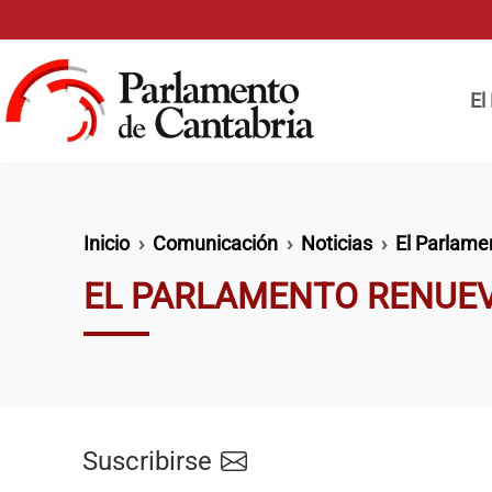
Pasar al contenido principal
Naveg
El
Ruta de navegación
Inicio
Comunicación
Noticias
El Parlame
EL PARLAMENTO RENUEV
Suscribirse