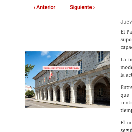
‹ Anterior
Siguiente ›
Juev
El P
supo
capa
La n
moder
la ac
Entr
que 
cent
tiemp
El n
segu