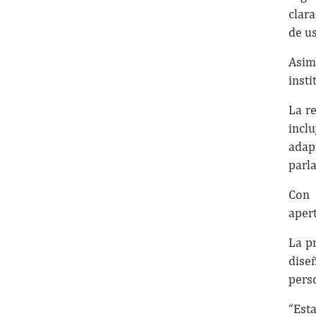
clar
de u
Asim
insti
La r
incl
adap
parl
Con 
apert
La p
dise
pers
“Esta