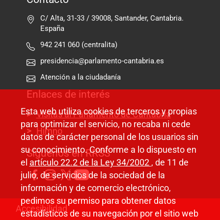
C/ Alta, 31-33 / 39008, Santander, Cantabria.
España
942 241 060 (centralita)
presidencia@parlamento-cantabria.es
Atención a la ciudadanía
Enlaces de interés
Esta web utiliza cookies de terceros y propias
Visitas al Parlamento de Cantabria
para optimizar el servicio, no recaba ni cede
Himno
datos de carácter personal de los usuarios sin
su conocimiento. Conforme a lo dispuesto en
Síguenos en RRSS
el
artículo 22.2 de la Ley 34/2002
, de 11 de
julio, de servicios de la sociedad de la
información y de comercio electrónico,
pedimos su permiso para obtener datos
Pie de página
Accesibilidad
estadísticos de su navegación por el sitio web