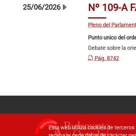
Nº 109-A 
25/06/2026
Pleno del Parlamen
Punto unico del orde
Debate sobre la orie
Pág. 8742
Esta web utiliza cookies de terceros 
recaba ni cede datos de carácter per