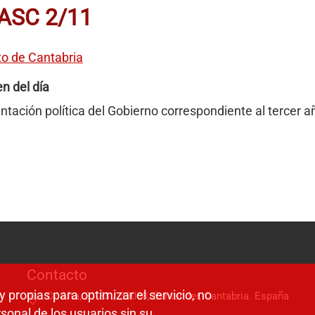
FASC 2/11
to de Cantabria
n del día
ntación política del Gobierno correspondiente al tercer añ
Contacto
y propias para optimizar el servicio, no
C/ Alta, 31-33 / 39008, Santander, Cantabria. España
sonal de los usuarios sin su