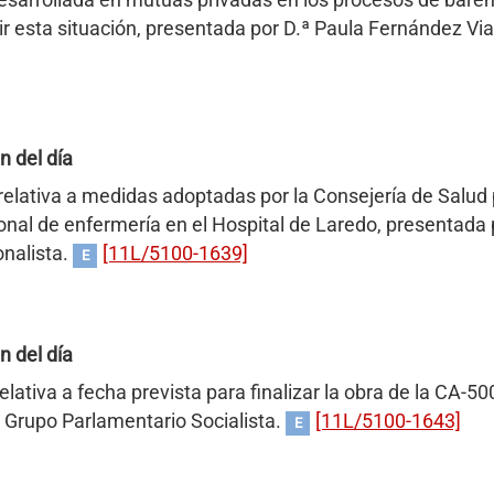
esarrollada en mutuas privadas en los procesos de barem
ir esta situación, presentada por D.ª Paula Fernández Vi
n del día
relativa a medidas adoptadas por la Consejería de Salud
onal de enfermería en el Hospital de Laredo, presentada 
nalista.
[11L/5100-1639]
E
n del día
lativa a fecha prevista para finalizar la obra de la CA-5
el Grupo Parlamentario Socialista.
[11L/5100-1643]
E