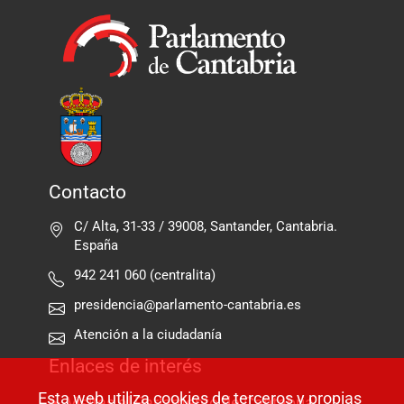
Contacto
C/ Alta, 31-33 / 39008, Santander, Cantabria.
España
942 241 060 (centralita)
presidencia@parlamento-cantabria.es
Atención a la ciudadanía
Enlaces de interés
Esta web utiliza cookies de terceros y propias
Visitas al Parlamento de Cantabria