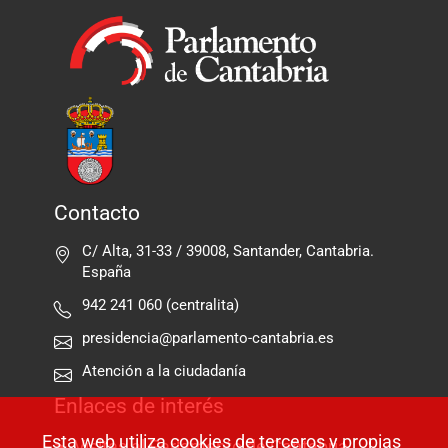
Contacto
C/ Alta, 31-33 / 39008, Santander, Cantabria.
España
942 241 060 (centralita)
presidencia@parlamento-cantabria.es
Atención a la ciudadanía
Enlaces de interés
Esta web utiliza cookies de terceros y propias
Visitas al Parlamento de Cantabria