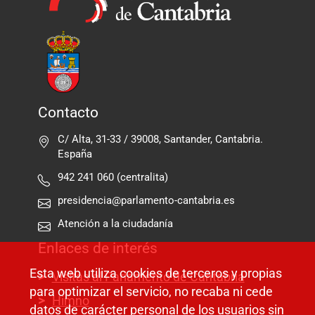
Contacto
C/ Alta, 31-33 / 39008, Santander, Cantabria.
España
942 241 060 (centralita)
presidencia@parlamento-cantabria.es
Atención a la ciudadanía
Enlaces de interés
Esta web utiliza cookies de terceros y propias
Visitas al Parlamento de Cantabria
para optimizar el servicio, no recaba ni cede
Himno
datos de carácter personal de los usuarios sin