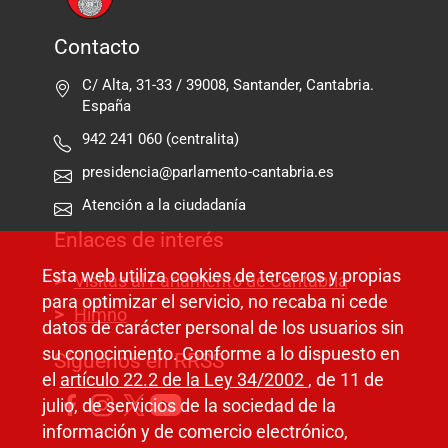
Contacto
C/ Alta, 31-33 / 39008, Santander, Cantabria.
España
942 241 060 (centralita)
presidencia@parlamento-cantabria.es
Atención a la ciudadanía
Enlaces de interés
Esta web utiliza cookies de terceros y propias
Visitas al Parlamento de Cantabria
para optimizar el servicio, no recaba ni cede
Himno
datos de carácter personal de los usuarios sin
su conocimiento. Conforme a lo dispuesto en
Síguenos en RRSS
el
artículo 22.2 de la Ley 34/2002
, de 11 de
julio, de servicios de la sociedad de la
información y de comercio electrónico,