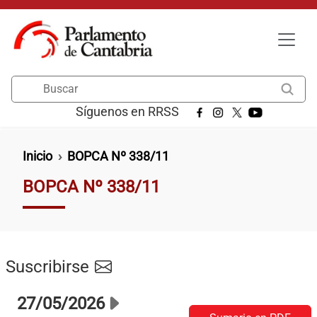
Pasar al contenido principal
Buscar
Síguenos en RRSS
Ruta de navegación
Inicio
BOPCA Nº 338/11
BOPCA Nº 338/11
Suscribirse
27/05/2026