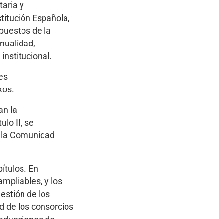
taria y
stitución Española,
upuestos de la
nualidad,
 institucional.
nes
xos.
an la
lo II, se
de la Comunidad
pítulos. En
 ampliables, y los
gestión de los
d de los consorcios