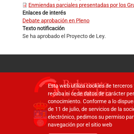
Enmiendas parciales presentadas por los G
Enlaces de interés
Debate aprobación en Pleno
Texto notificación
Se ha aprobado el Proyecto de Ley.
Esta web utiliza cookies de terceros 
recaba ni cede datos de carácter per
conocimiento. Conforme a lo dispue
de 11 de julio, de servicios de la so
electrónico, pedimos su permiso par
navegación por el sitio web