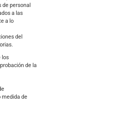
s de personal
ados a las
e a lo
ciones del
orias.
 los
probación de la
de
mo medida de