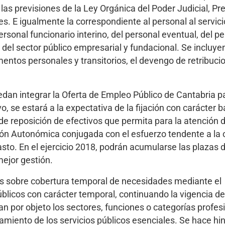
s previsiones de la Ley Orgánica del Poder Judicial, P
. E igualmente la correspondiente al personal al servici
ersonal funcionario interino, del personal eventual, del pe
 del sector público empresarial y fundacional. Se incluy
mentos personales y transitorios, el devengo de retribuci
edan integrar la Oferta de Empleo Público de Cantabria p
 se estará a la expectativa de la fijación con carácter b
de reposición de efectivos que permita para la atención 
ión Autonómica conjugada con el esfuerzo tendente a la 
sto. En el ejercicio 2018, podrán acumularse las plazas 
mejor gestión.
as sobre cobertura temporal de necesidades mediante el
icos con carácter temporal, continuando la vigencia de 
 por objeto los sectores, funciones o categorías profes
namiento de los servicios públicos esenciales. Se hace hi