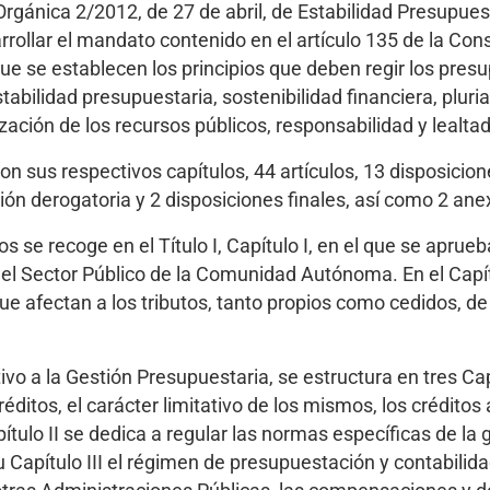
Orgánica 2/2012, de 27 de abril, de Estabilidad Presupues
rrollar el mandato contenido en el artículo 135 de la Con
ue se establecen los principios que deben regir los pres
ilidad presupuestaria, sostenibilidad financiera, pluria
ización de los recursos públicos, responsabilidad y lealtad
con sus respectivos capítulos, 44 artículos, 13 disposicio
ición derogatoria y 2 disposiciones finales, así como 2 ane
 se recoge en el Título I, Capítulo I, en el que se aprueb
del Sector Público de la Comunidad Autónoma. En el Capítu
que afectan a los tributos, tanto propios como cedidos, 
ativo a la Gestión Presupuestaria, se estructura en tres Ca
créditos, el carácter limitativo de los mismos, los créditos
tulo II se dedica a regular las normas específicas de la 
 Capítulo III el régimen de presupuestación y contabilida