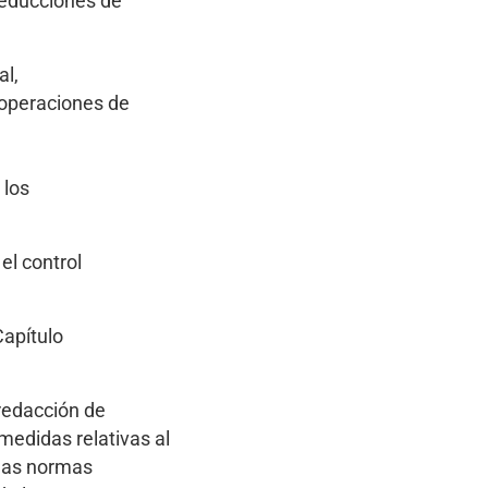
deducciones de
al,
 operaciones de
 los
el control
Capítulo
 redacción de
medidas relativas al
 las normas