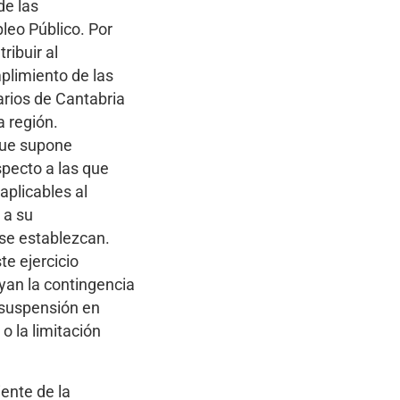
de las
pleo Público. Por
ribuir al
plimiento de las
arios de Cantabria
a región.
que supone
pecto a las que
aplicables al
 a su
 se establezcan.
te ejercicio
yan la contingencia
a suspensión en
o la limitación
iente de la