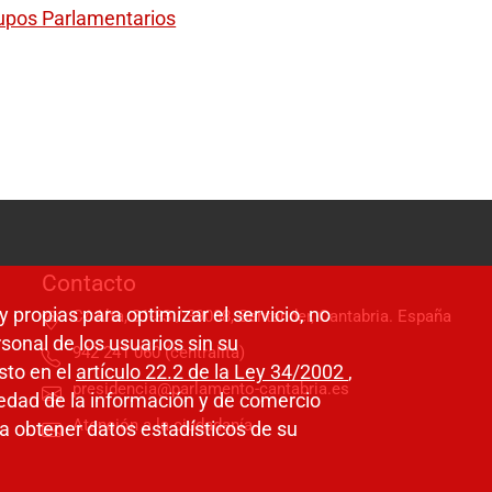
rupos Parlamentarios
Contacto
y propias para optimizar el servicio, no
C/ Alta, 31-33 / 39008, Santander, Cantabria. España
sonal de los usuarios sin su
942 241 060 (centralita)
sto en el
artículo 22.2 de la Ley 34/2002
,
presidencia@parlamento-cantabria.es
ciedad de la información y de comercio
Atención a la ciudadanía
a obtener datos estadísticos de su