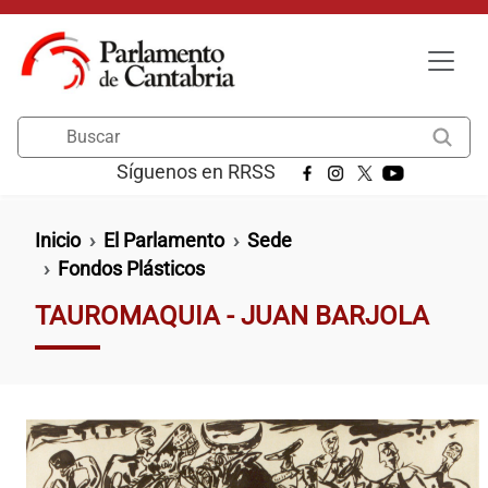
Pasar al contenido principal
Buscar
Síguenos en RRSS
Ruta de navegación
Inicio
El Parlamento
Sede
Fondos Plásticos
TAUROMAQUIA - JUAN BARJOLA