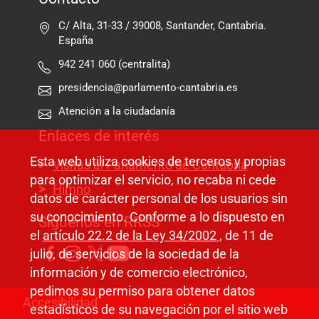
C/ Alta, 31-33 / 39008, Santander, Cantabria.
España
942 241 060 (centralita)
presidencia@parlamento-cantabria.es
Atención a la ciudadanía
Enlaces de interés
Esta web utiliza cookies de terceros y propias
Visitas al Parlamento de Cantabria
para optimizar el servicio, no recaba ni cede
Himno
datos de carácter personal de los usuarios sin
su conocimiento. Conforme a lo dispuesto en
Síguenos en RRSS
el
artículo 22.2 de la Ley 34/2002
, de 11 de
julio, de servicios de la sociedad de la
información y de comercio electrónico,
pedimos su permiso para obtener datos
Pie de página
Accesibilidad
estadísticos de su navegación por el sitio web