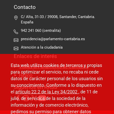
Contacto
C/ Alta, 31-33 / 39008, Santander, Cantabria.
España
942 241 060 (centralita)
presidencia@parlamento-cantabria.es
Atención a la ciudadanía
Enlaces de interés
Esta web utiliza cookies de terceros y propias
Visitas al Parlamento de Cantabria
para optimizar el servicio, no recaba ni cede
Himno
datos de carácter personal de los usuarios sin
su conocimiento. Conforme a lo dispuesto en
Síguenos en RRSS
el
artículo 22.2 de la Ley 34/2002
, de 11 de
julio, de servicios de la sociedad de la
información y de comercio electrónico,
pedimos su permiso para obtener datos
Pie de página