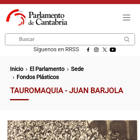
Pasar al contenido principal
Buscar
Síguenos en RRSS
Ruta de navegación
Inicio
El Parlamento
Sede
Fondos Plásticos
TAUROMAQUIA - JUAN BARJOLA