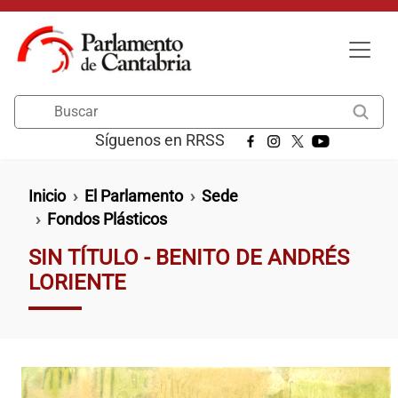
Pasar al contenido principal
Buscar
Síguenos en RRSS
Ruta de navegación
Inicio
El Parlamento
Sede
Fondos Plásticos
SIN TÍTULO - BENITO DE ANDRÉS
LORIENTE