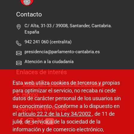
Contacto
C/ Alta, 31-33 / 39008, Santander, Cantabria.
España
942 241 060 (centralita)
presidencia@parlamento-cantabria.es
Atención a la ciudadanía
Enlaces de interés
Esta web utiliza cookies de terceros y propias
Visitas al Parlamento de Cantabria
para optimizar el servicio, no recaba ni cede
Himno
datos de carácter personal de los usuarios sin
su conocimiento. Conforme a lo dispuesto en
Síguenos en RRSS
el
artículo 22.2 de la Ley 34/2002
, de 11 de
julio, de servicios de la sociedad de la
información y de comercio electrónico,