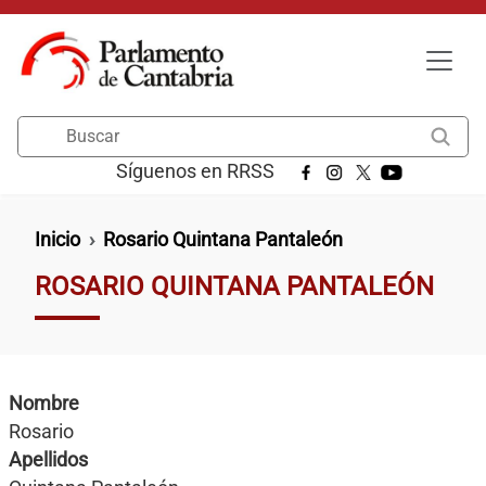
Pasar al contenido principal
Buscar
Síguenos en RRSS
Ruta de navegación
Inicio
Rosario Quintana Pantaleón
ROSARIO QUINTANA PANTALEÓN
Nombre
Rosario
Apellidos