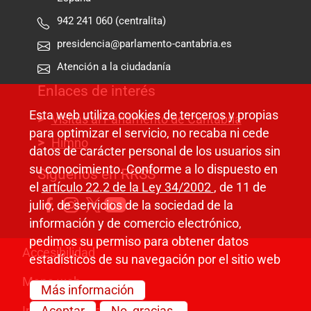
942 241 060 (centralita)
presidencia@parlamento-cantabria.es
Atención a la ciudadanía
Enlaces de interés
Esta web utiliza cookies de terceros y propias
Visitas al Parlamento de Cantabria
para optimizar el servicio, no recaba ni cede
Himno
datos de carácter personal de los usuarios sin
su conocimiento. Conforme a lo dispuesto en
Síguenos en RRSS
el
artículo 22.2 de la Ley 34/2002
, de 11 de
julio, de servicios de la sociedad de la
información y de comercio electrónico,
pedimos su permiso para obtener datos
Pie de página
Accesibilidad
estadísticos de su navegación por el sitio web
Mapa web
Más información