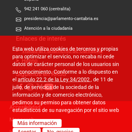
942 241 060 (centralita)
presidencia@parlamento-cantabria.es
Atención a la ciudadanía
Enlaces de interés
Esta web utiliza cookies de terceros y propias
Visitas al Parlamento de Cantabria
para optimizar el servicio, no recaba ni cede
Himno
datos de carácter personal de los usuarios sin
su conocimiento. Conforme a lo dispuesto en
Síguenos en RRSS
el
artículo 22.2 de la Ley 34/2002
, de 11 de
julio, de servicios de la sociedad de la
información y de comercio electrónico,
pedimos su permiso para obtener datos
Pie de página
Accesibilidad
estadísticos de su navegación por el sitio web
Mapa web
Más información