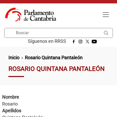
Pasar al contenido principal
Buscar
Síguenos en RRSS
Ruta de navegación
Inicio
Rosario Quintana Pantaleón
ROSARIO QUINTANA PANTALEÓN
Nombre
Rosario
Apellidos