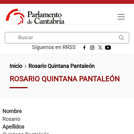
Pasar al contenido principal
Buscar
Síguenos en RRSS
Ruta de navegación
Inicio
Rosario Quintana Pantaleón
ROSARIO QUINTANA PANTALEÓN
Nombre
Rosario
Apellidos