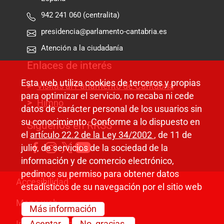
942 241 060 (centralita)
presidencia@parlamento-cantabria.es
Atención a la ciudadanía
Enlaces de interés
Esta web utiliza cookies de terceros y propias
Visitas al Parlamento de Cantabria
para optimizar el servicio, no recaba ni cede
Himno
datos de carácter personal de los usuarios sin
su conocimiento. Conforme a lo dispuesto en
Síguenos en RRSS
el
artículo 22.2 de la Ley 34/2002
, de 11 de
julio, de servicios de la sociedad de la
información y de comercio electrónico,
pedimos su permiso para obtener datos
Pie de página
Accesibilidad
estadísticos de su navegación por el sitio web
Mapa web
Más información