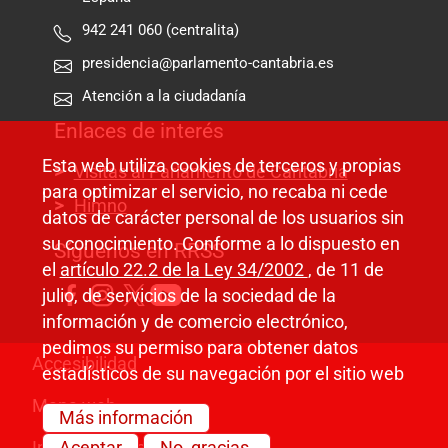
942 241 060 (centralita)
presidencia@parlamento-cantabria.es
Atención a la ciudadanía
Enlaces de interés
Esta web utiliza cookies de terceros y propias
Visitas al Parlamento de Cantabria
para optimizar el servicio, no recaba ni cede
Himno
datos de carácter personal de los usuarios sin
su conocimiento. Conforme a lo dispuesto en
Síguenos en RRSS
el
artículo 22.2 de la Ley 34/2002
, de 11 de
julio, de servicios de la sociedad de la
información y de comercio electrónico,
pedimos su permiso para obtener datos
Pie de página
Accesibilidad
estadísticos de su navegación por el sitio web
Mapa web
Más información