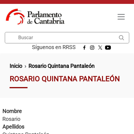
Pasar al contenido principal
Buscar
Síguenos en RRSS
Ruta de navegación
Inicio
Rosario Quintana Pantaleón
ROSARIO QUINTANA PANTALEÓN
Nombre
Rosario
Apellidos