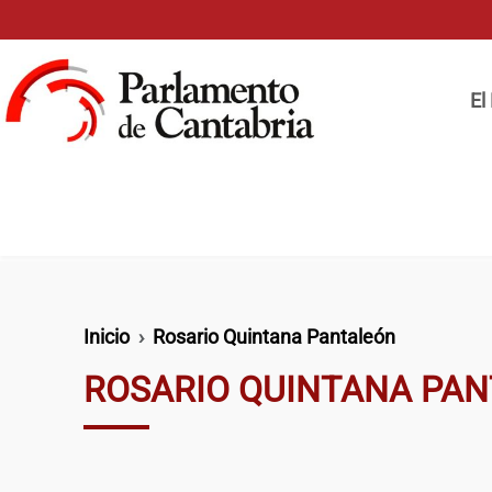
Pasar al contenido principal
Naveg
El
Ruta de navegación
Inicio
Rosario Quintana Pantaleón
ROSARIO QUINTANA PA