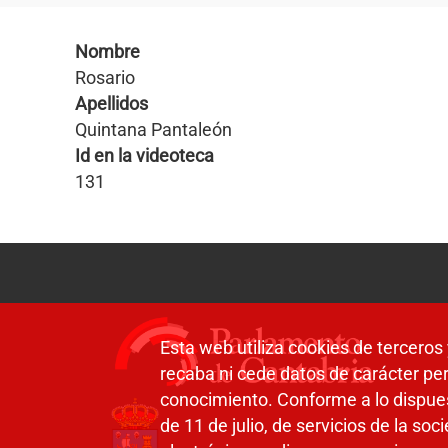
Nombre
Rosario
Apellidos
Quintana Pantaleón
Id en la videoteca
131
Esta web utiliza cookies de terceros 
recaba ni cede datos de carácter per
conocimiento. Conforme a lo dispue
de 11 de julio, de servicios de la so