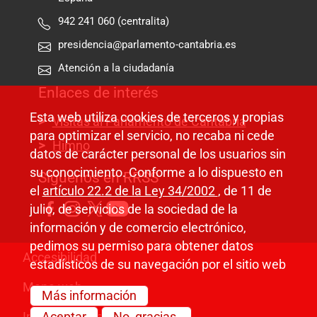
942 241 060 (centralita)
presidencia@parlamento-cantabria.es
Atención a la ciudadanía
Enlaces de interés
Esta web utiliza cookies de terceros y propias
Visitas al Parlamento de Cantabria
para optimizar el servicio, no recaba ni cede
Himno
datos de carácter personal de los usuarios sin
su conocimiento. Conforme a lo dispuesto en
Síguenos en RRSS
el
artículo 22.2 de la Ley 34/2002
, de 11 de
julio, de servicios de la sociedad de la
información y de comercio electrónico,
pedimos su permiso para obtener datos
Pie de página
Accesibilidad
estadísticos de su navegación por el sitio web
Mapa web
Más información