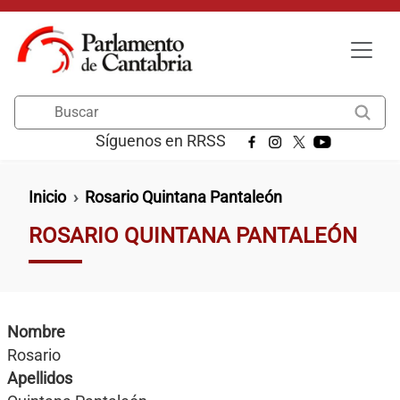
Pasar al contenido principal
Buscar
Síguenos en RRSS
Ruta de navegación
Inicio
Rosario Quintana Pantaleón
ROSARIO QUINTANA PANTALEÓN
Nombre
Rosario
Apellidos