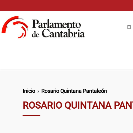
Pasar al contenido principal
Naveg
El
Ruta de navegación
Inicio
Rosario Quintana Pantaleón
ROSARIO QUINTANA PA