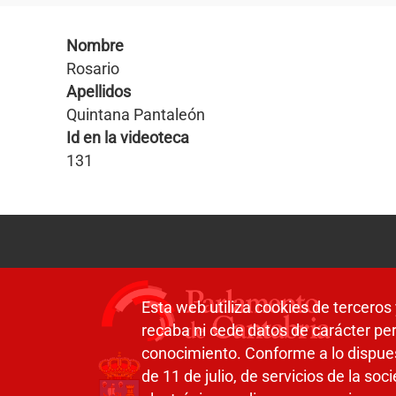
Nombre
Rosario
Apellidos
Quintana Pantaleón
Id en la videoteca
131
Esta web utiliza cookies de terceros 
recaba ni cede datos de carácter per
conocimiento. Conforme a lo dispue
de 11 de julio, de servicios de la so