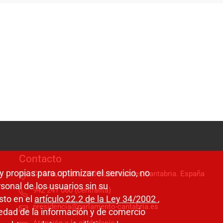
Contacto
y propias para optimizar el servicio, no
C/ Alta, 31-33 / 39008, Santander, Cantabria. España
sonal de los usuarios sin su
942 241 060 (centralita)
sto en el
artículo 22.2 de la Ley 34/2002
,
presidencia@parlamento-cantabria.es
ciedad de la información y de comercio