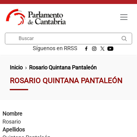
Pasar al contenido principal
Buscar
Síguenos en RRSS
Ruta de navegación
Inicio
Rosario Quintana Pantaleón
ROSARIO QUINTANA PANTALEÓN
Nombre
Rosario
Apellidos