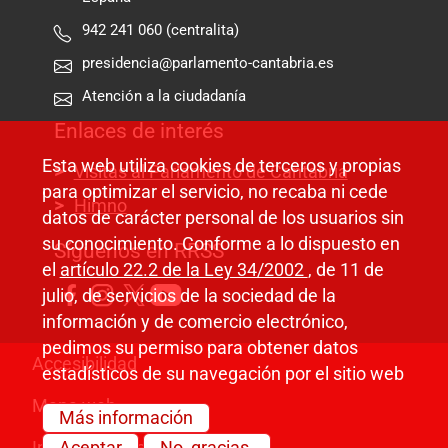
942 241 060 (centralita)
presidencia@parlamento-cantabria.es
Atención a la ciudadanía
Enlaces de interés
Esta web utiliza cookies de terceros y propias
Visitas al Parlamento de Cantabria
para optimizar el servicio, no recaba ni cede
Himno
datos de carácter personal de los usuarios sin
su conocimiento. Conforme a lo dispuesto en
Síguenos en RRSS
el
artículo 22.2 de la Ley 34/2002
, de 11 de
julio, de servicios de la sociedad de la
información y de comercio electrónico,
pedimos su permiso para obtener datos
Pie de página
Accesibilidad
estadísticos de su navegación por el sitio web
Mapa web
Más información