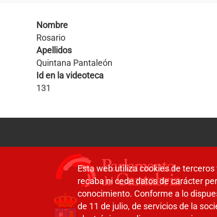
Nombre
Rosario
Apellidos
Quintana Pantaleón
Id en la videoteca
131
Esta web utiliza cookies de terceros 
recaba ni cede datos de carácter per
conocimiento. Conforme a lo dispue
de 11 de julio, de servicios de la so