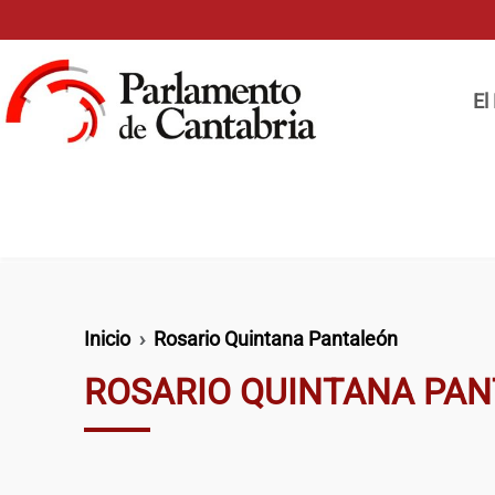
Pasar al contenido principal
Naveg
El
Ruta de navegación
Inicio
Rosario Quintana Pantaleón
ROSARIO QUINTANA PA