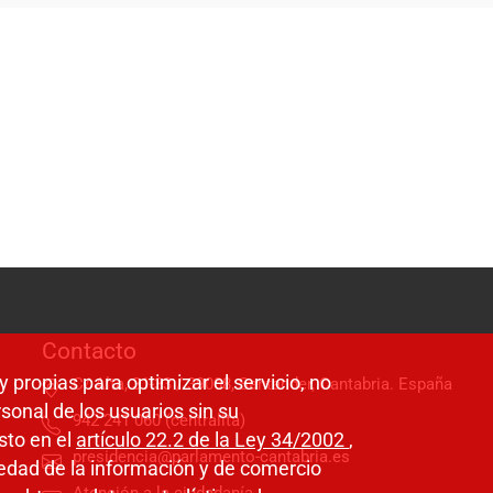
Contacto
y propias para optimizar el servicio, no
C/ Alta, 31-33 / 39008, Santander, Cantabria. España
sonal de los usuarios sin su
942 241 060 (centralita)
sto en el
artículo 22.2 de la Ley 34/2002
,
presidencia@parlamento-cantabria.es
ciedad de la información y de comercio