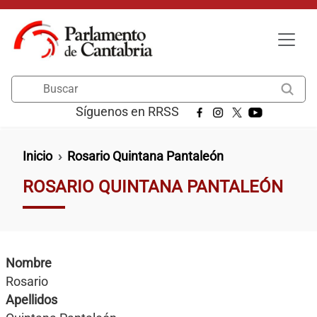
Pasar al contenido principal
Buscar
Síguenos en RRSS
Ruta de navegación
Inicio
Rosario Quintana Pantaleón
ROSARIO QUINTANA PANTALEÓN
Nombre
Rosario
Apellidos