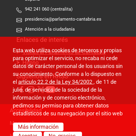
942 241 060 (centralita)
presidencia@parlamento-cantabria.es
Atención a la ciudadanía
Enlaces de interés
Esta web utiliza cookies de terceros y propias
Visitas al Parlamento de Cantabria
para optimizar el servicio, no recaba ni cede
Himno
datos de carácter personal de los usuarios sin
su conocimiento. Conforme a lo dispuesto en
Síguenos en RRSS
el
artículo 22.2 de la Ley 34/2002
, de 11 de
julio, de servicios de la sociedad de la
información y de comercio electrónico,
pedimos su permiso para obtener datos
Pie de página
Accesibilidad
estadísticos de su navegación por el sitio web
Mapa web
Más información