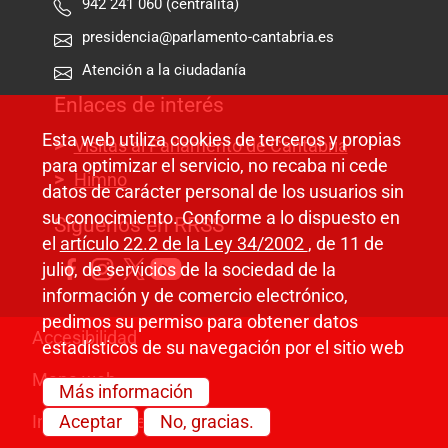
942 241 060 (centralita)
presidencia@parlamento-cantabria.es
Atención a la ciudadanía
Enlaces de interés
Esta web utiliza cookies de terceros y propias
Visitas al Parlamento de Cantabria
para optimizar el servicio, no recaba ni cede
Himno
datos de carácter personal de los usuarios sin
su conocimiento. Conforme a lo dispuesto en
Síguenos en RRSS
el
artículo 22.2 de la Ley 34/2002
, de 11 de
julio, de servicios de la sociedad de la
información y de comercio electrónico,
pedimos su permiso para obtener datos
Pie de página
Accesibilidad
estadísticos de su navegación por el sitio web
Mapa web
Más información
Aceptar
No, gracias.
Información legal