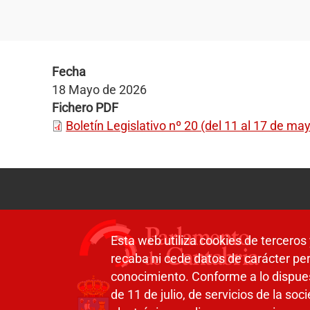
Fecha
18 Mayo de 2026
Fichero PDF
Boletín Legislativo nº 20 (del 11 al 17 de ma
Esta web utiliza cookies de terceros 
recaba ni cede datos de carácter per
conocimiento. Conforme a lo dispue
de 11 de julio, de servicios de la so