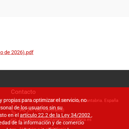
yo de 2026).pdf
Contacto
y propias para optimizar el servicio, no
C/ Alta, 31-33 / 39008, Santander, Cantabria. España
sonal de los usuarios sin su
942 241 060 (centralita)
sto en el
artículo 22.2 de la Ley 34/2002
,
presidencia@parlamento-cantabria.es
ciedad de la información y de comercio