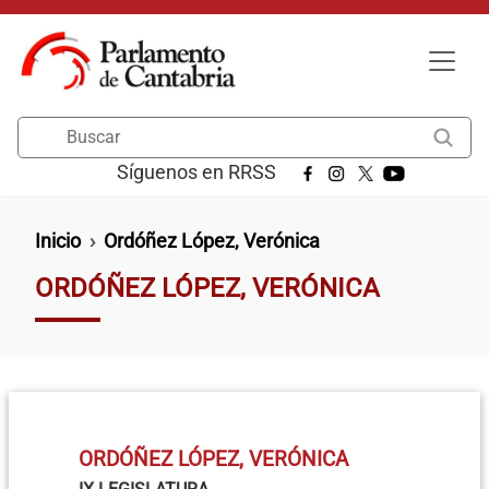
Pasar al contenido principal
Buscar
Síguenos en RRSS
Ruta de navegación
Inicio
Ordóñez López, Verónica
ORDÓÑEZ LÓPEZ, VERÓNICA
ORDÓÑEZ LÓPEZ, VERÓNICA