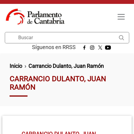
Pasar al contenido principal
Buscar
Síguenos en RRSS
Ruta de navegación
Inicio
Carrancio Dulanto, Juan Ramón
CARRANCIO DULANTO, JUAN
RAMÓN