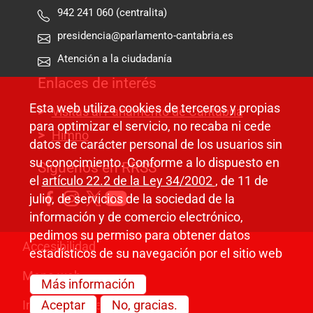
942 241 060 (centralita)
presidencia@parlamento-cantabria.es
Atención a la ciudadanía
Enlaces de interés
Esta web utiliza cookies de terceros y propias
Visitas al Parlamento de Cantabria
para optimizar el servicio, no recaba ni cede
Himno
datos de carácter personal de los usuarios sin
su conocimiento. Conforme a lo dispuesto en
Síguenos en RRSS
el
artículo 22.2 de la Ley 34/2002
, de 11 de
julio, de servicios de la sociedad de la
información y de comercio electrónico,
pedimos su permiso para obtener datos
Pie de página
Accesibilidad
estadísticos de su navegación por el sitio web
Mapa web
Más información
Información legal
Aceptar
No, gracias.