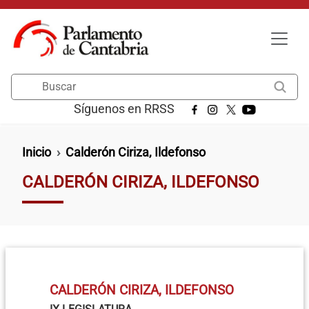
Pasar al contenido principal
Buscar
Síguenos en RRSS
Ruta de navegación
Inicio
Calderón Ciriza, Ildefonso
CALDERÓN CIRIZA, ILDEFONSO
CALDERÓN CIRIZA, ILDEFONSO