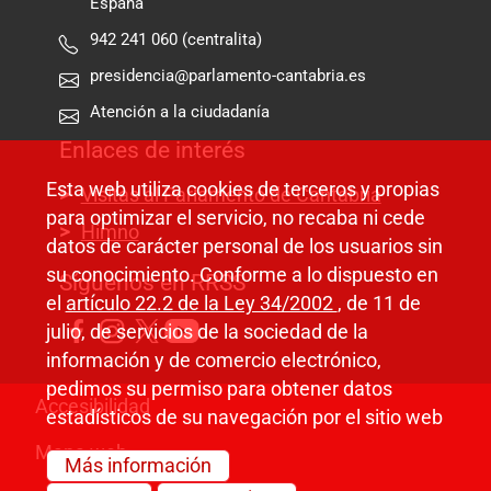
España
942 241 060 (centralita)
presidencia@parlamento-cantabria.es
Atención a la ciudadanía
Enlaces de interés
Esta web utiliza cookies de terceros y propias
Visitas al Parlamento de Cantabria
para optimizar el servicio, no recaba ni cede
Himno
datos de carácter personal de los usuarios sin
su conocimiento. Conforme a lo dispuesto en
Síguenos en RRSS
el
artículo 22.2 de la Ley 34/2002
, de 11 de
julio, de servicios de la sociedad de la
información y de comercio electrónico,
pedimos su permiso para obtener datos
Pie de página
Accesibilidad
estadísticos de su navegación por el sitio web
Mapa web
Más información