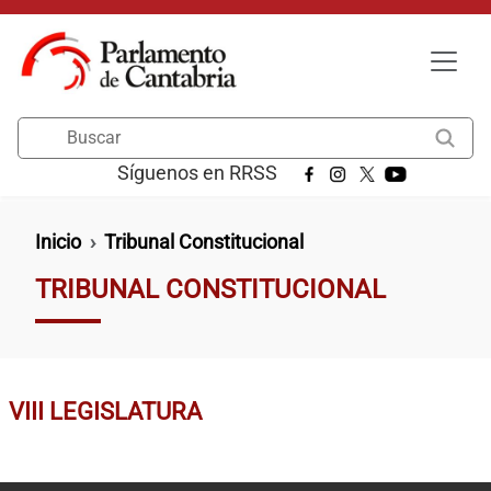
Pasar al contenido principal
Buscar
Síguenos en RRSS
Ruta de navegación
Inicio
Tribunal Constitucional
TRIBUNAL CONSTITUCIONAL
VIII LEGISLATURA