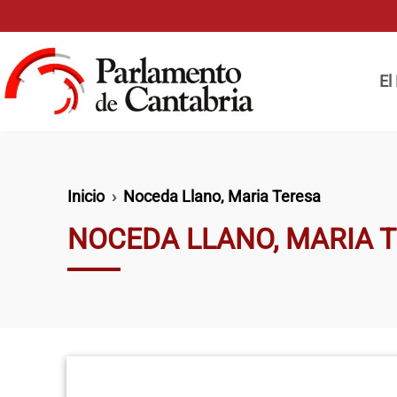
Pasar al contenido principal
Naveg
El
Ruta de navegación
Inicio
Noceda Llano, Maria Teresa
NOCEDA LLANO, MARIA 