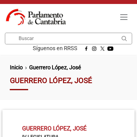
Pasar al contenido principal
Buscar
Síguenos en RRSS
Ruta de navegación
Inicio
Guerrero López, José
GUERRERO LÓPEZ, JOSÉ
GUERRERO LÓPEZ, JOSÉ