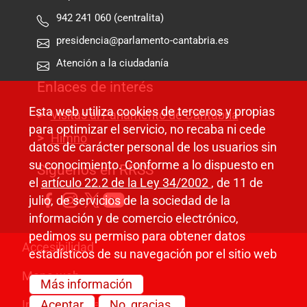
942 241 060 (centralita)
presidencia@parlamento-cantabria.es
Atención a la ciudadanía
Enlaces de interés
Esta web utiliza cookies de terceros y propias
Visitas al Parlamento de Cantabria
para optimizar el servicio, no recaba ni cede
Himno
datos de carácter personal de los usuarios sin
su conocimiento. Conforme a lo dispuesto en
Síguenos en RRSS
el
artículo 22.2 de la Ley 34/2002
, de 11 de
julio, de servicios de la sociedad de la
información y de comercio electrónico,
pedimos su permiso para obtener datos
Pie de página
Accesibilidad
estadísticos de su navegación por el sitio web
Mapa web
Más información
Información legal
Aceptar
No, gracias.