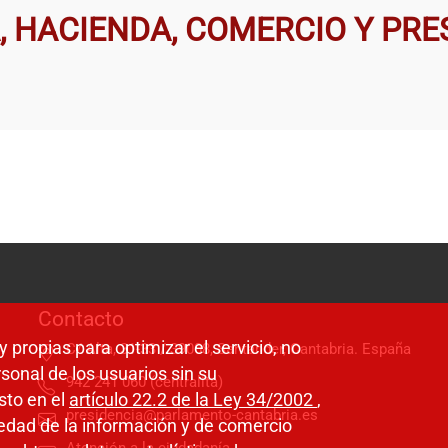
, HACIENDA, COMERCIO Y PR
Contacto
y propias para optimizar el servicio, no
C/ Alta, 31-33 / 39008, Santander, Cantabria. España
sonal de los usuarios sin su
942 241 060 (centralita)
sto en el
artículo 22.2 de la Ley 34/2002
,
presidencia@parlamento-cantabria.es
ciedad de la información y de comercio