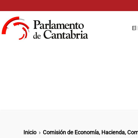
Pasar al contenido principal
Naveg
El
Ruta de navegación
Inicio
Comisión de Economía, Hacienda, Com