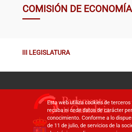
COMISIÓN DE ECONOMÍA
III LEGISLATURA
Esta web utiliza cookies de terceros 
recaba ni cede datos de carácter per
conocimiento. Conforme a lo dispue
de 11 de julio, de servicios de la so