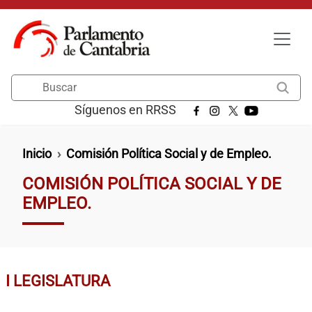
Pasar al contenido principal
Buscar
Síguenos en RRSS
Ruta de navegación
Inicio
Comisión Política Social y de Empleo.
COMISIÓN POLÍTICA SOCIAL Y DE
EMPLEO.
I LEGISLATURA