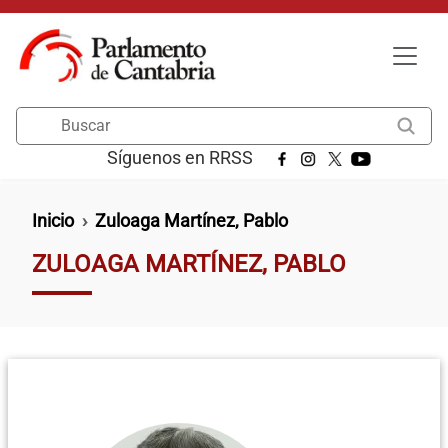
Pasar al contenido principal
Buscar
Síguenos en RRSS
Ruta de navegación
Inicio
Zuloaga Martínez, Pablo
ZULOAGA MARTÍNEZ, PABLO