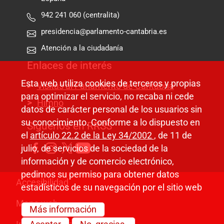
942 241 060 (centralita)
presidencia@parlamento-cantabria.es
Atención a la ciudadanía
Enlaces de interés
Esta web utiliza cookies de terceros y propias
Visitas al Parlamento de Cantabria
para optimizar el servicio, no recaba ni cede
Himno
datos de carácter personal de los usuarios sin
su conocimiento. Conforme a lo dispuesto en
Síguenos en RRSS
el
artículo 22.2 de la Ley 34/2002
, de 11 de
julio, de servicios de la sociedad de la
información y de comercio electrónico,
pedimos su permiso para obtener datos
Pie de página
Accesibilidad
estadísticos de su navegación por el sitio web
Mapa web
Más información