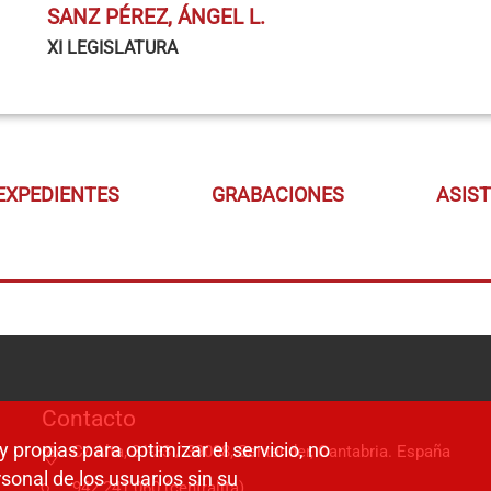
SANZ PÉREZ, ÁNGEL L.
XI LEGISLATURA
EXPEDIENTES
GRABACIONES
ASIS
Contacto
y propias para optimizar el servicio, no
C/ Alta, 31-33 / 39008, Santander, Cantabria. España
sonal de los usuarios sin su
942 241 060 (centralita)