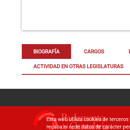
BIOGRAFÍA
CARGOS
ACTIVIDAD EN OTRAS LEGISLATURAS
Esta web utiliza cookies de terceros 
recaba ni cede datos de carácter per