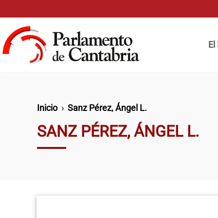
Pasar al contenido principal
Naveg
El
Ruta de navegación
Inicio
Sanz Pérez, Ángel L.
SANZ PÉREZ, ÁNGEL L.