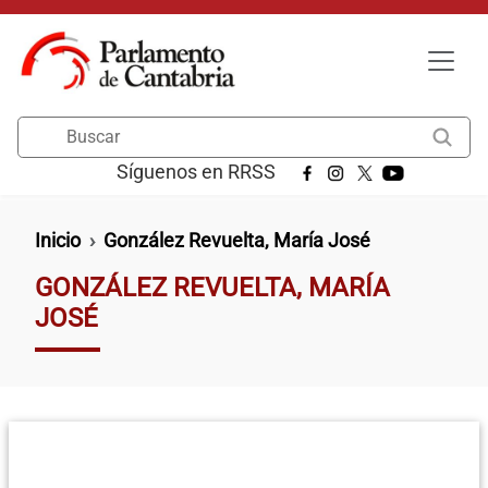
Pasar al contenido principal
Buscar
Síguenos en RRSS
Ruta de navegación
Inicio
González Revuelta, María José
GONZÁLEZ REVUELTA, MARÍA
JOSÉ