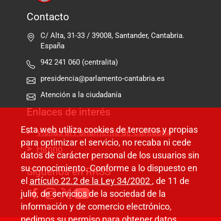
Contacto
C/ Alta, 31-33 / 39008, Santander, Cantabria.
España
942 241 060 (centralita)
presidencia@parlamento-cantabria.es
Atención a la ciudadanía
Enlaces de interés
Esta web utiliza cookies de terceros y propias
Visitas al Parlamento de Cantabria
para optimizar el servicio, no recaba ni cede
Himno
datos de carácter personal de los usuarios sin
su conocimiento. Conforme a lo dispuesto en
Síguenos en RRSS
el
artículo 22.2 de la Ley 34/2002
, de 11 de
julio, de servicios de la sociedad de la
información y de comercio electrónico,
pedimos su permiso para obtener datos