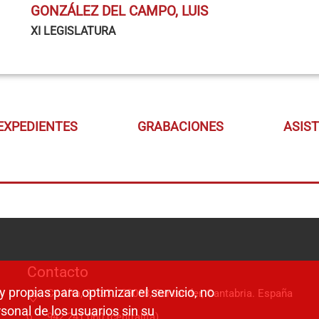
GONZÁLEZ DEL CAMPO, LUIS
XI LEGISLATURA
EXPEDIENTES
GRABACIONES
ASIS
Contacto
y propias para optimizar el servicio, no
C/ Alta, 31-33 / 39008, Santander, Cantabria. España
sonal de los usuarios sin su
942 241 060 (centralita)