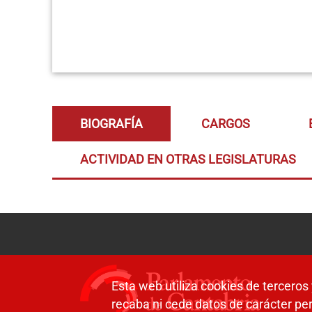
BIOGRAFÍA
CARGOS
ACTIVIDAD EN OTRAS LEGISLATURAS
Esta web utiliza cookies de terceros 
recaba ni cede datos de carácter per