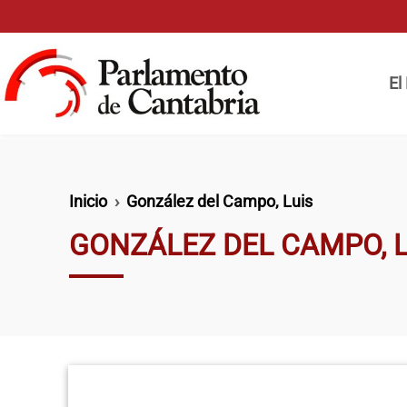
Pasar al contenido principal
Naveg
El
Ruta de navegación
Inicio
González del Campo, Luis
GONZÁLEZ DEL CAMPO, L