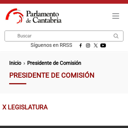
Pasar al contenido principal
Buscar
Síguenos en RRSS
Ruta de navegación
Inicio
Presidente de Comisión
PRESIDENTE DE COMISIÓN
X LEGISLATURA