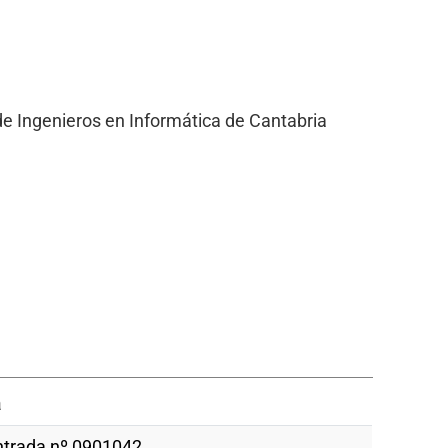
de Ingenieros en Informática de Cantabria
a
ntrada nº 0901042