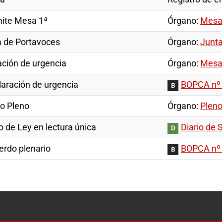
mite Mesa 1ª
Órgano:
Mesa 
a de Portavoces
Órgano:
Junta
ación de urgencia
Órgano:
Mesa 
laración de urgencia
BOPCA nº 3
B
to Pleno
Órgano:
Pleno
 de Ley en lectura única
Diario de 
D
erdo plenario
BOPCA nº 6
B