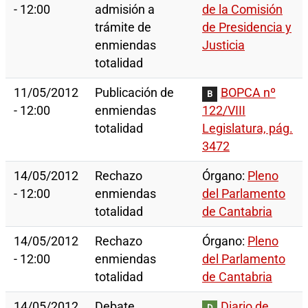
- 12:00
admisión a
de la Comisión
trámite de
de Presidencia y
enmiendas
Justicia
totalidad
11/05/2012
Publicación de
BOPCA nº
B
- 12:00
enmiendas
122/VIII
totalidad
Legislatura, pág.
3472
14/05/2012
Rechazo
Órgano:
Pleno
- 12:00
enmiendas
del Parlamento
totalidad
de Cantabria
14/05/2012
Rechazo
Órgano:
Pleno
- 12:00
enmiendas
del Parlamento
totalidad
de Cantabria
14/05/2012
Debate
Diario de
D