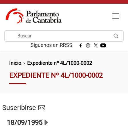
Pasar al contenido principal
Buscar
Síguenos en RRSS
Ruta de navegación
Inicio
Expediente nº 4L/1000-0002
EXPEDIENTE Nº 4L/1000-0002
Suscribirse
18/09/1995