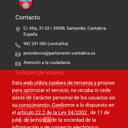
Contacto
C/ Alta, 31-33 / 39008, Santander, Cantabria.
España
942 241 060 (centralita)
presidencia@parlamento-cantabria.es
Atención a la ciudadanía
Enlaces de interés
Esta web utiliza cookies de terceros y propias
Visitas al Parlamento de Cantabria
para optimizar el servicio, no recaba ni cede
Himno
datos de carácter personal de los usuarios sin
su conocimiento. Conforme a lo dispuesto en
Síguenos en RRSS
el
artículo 22.2 de la Ley 34/2002
, de 11 de
julio, de servicios de la sociedad de la
información y de comercio electrónico,