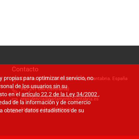
Contacto
y propias para optimizar el servicio, no
C/ Alta, 31-33 / 39008, Santander, Cantabria. España
sonal de los usuarios sin su
942 241 060 (centralita)
sto en el
artículo 22.2 de la Ley 34/2002
,
presidencia@parlamento-cantabria.es
ciedad de la información y de comercio
Atención a la ciudadanía
a obtener datos estadísticos de su