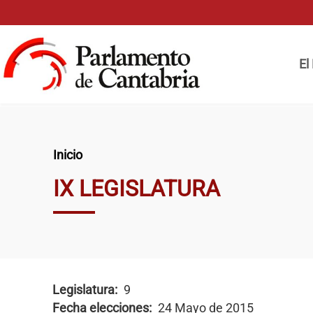
Pasar al contenido principal
Naveg
El
Ruta de navegación
Inicio
IX LEGISLATURA
Legislatura
9
Fecha elecciones
24 Mayo de 2015