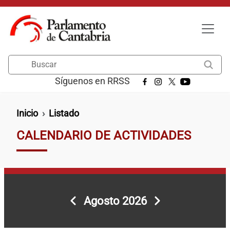
Pasar al contenido principal
Buscar
Síguenos en RRSS
Ruta de navegación
Inicio
Listado
CALENDARIO DE ACTIVIDADES
Paginación
Agosto 2026
Anterior
Siguiente