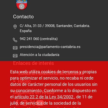
Contacto
C/ Alta, 31-33 / 39008, Santander, Cantabria.
España
942 241 060 (centralita)
presidencia@parlamento-cantabria.es
Atención a la ciudadanía
Enlaces de interés
Esta web utiliza cookies de terceros y propias
Visitas al Parlamento de Cantabria
para optimizar el servicio, no recaba ni cede
Himno
datos de carácter personal de los usuarios sin
su conocimiento. Conforme a lo dispuesto en
Síguenos en RRSS
el
artículo 22.2 de la Ley 34/2002
, de 11 de
julio, de servicios de la sociedad de la