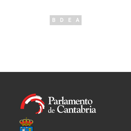
B
D
E
A