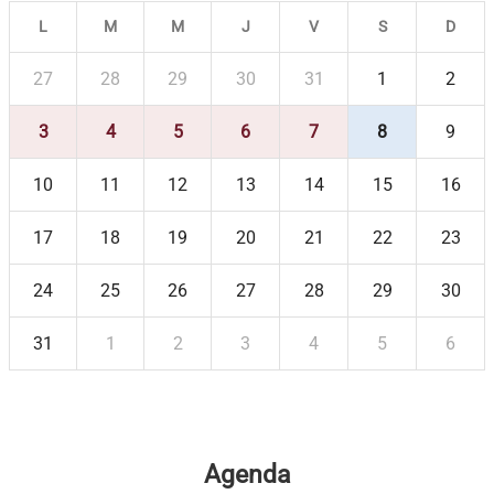
L
M
M
J
V
S
D
27
28
29
30
31
1
2
3
4
5
6
7
8
9
10
11
12
13
14
15
16
17
18
19
20
21
22
23
24
25
26
27
28
29
30
31
1
2
3
4
5
6
Agenda