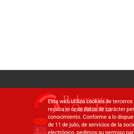
Esta web utiliza cookies de terceros 
recaba ni cede datos de carácter per
conocimiento. Conforme a lo dispue
de 11 de julio, de servicios de la so
electrónico, pedimos su permiso par