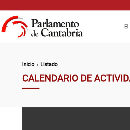
Pasar al contenido principal
Naveg
El
Ruta de navegación
Inicio
Listado
CALENDARIO DE ACTIVI
Paginación