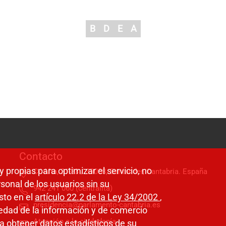
B
D
E
A
Contacto
y propias para optimizar el servicio, no
C/ Alta, 31-33 / 39008, Santander, Cantabria. España
sonal de los usuarios sin su
942 241 060 (centralita)
sto en el
artículo 22.2 de la Ley 34/2002
,
presidencia@parlamento-cantabria.es
ciedad de la información y de comercio
Atención a la ciudadanía
a obtener datos estadísticos de su