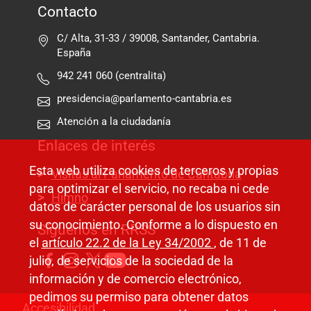
Contacto
C/ Alta, 31-33 / 39008, Santander, Cantabria.
España
942 241 060 (centralita)
presidencia@parlamento-cantabria.es
Atención a la ciudadanía
Enlaces de interés
Esta web utiliza cookies de terceros y propias
Visitas al Parlamento de Cantabria
para optimizar el servicio, no recaba ni cede
Himno
datos de carácter personal de los usuarios sin
su conocimiento. Conforme a lo dispuesto en
Síguenos en RRSS
el
artículo 22.2 de la Ley 34/2002
, de 11 de
julio, de servicios de la sociedad de la
información y de comercio electrónico,
pedimos su permiso para obtener datos
Pie de página
Accesibilidad