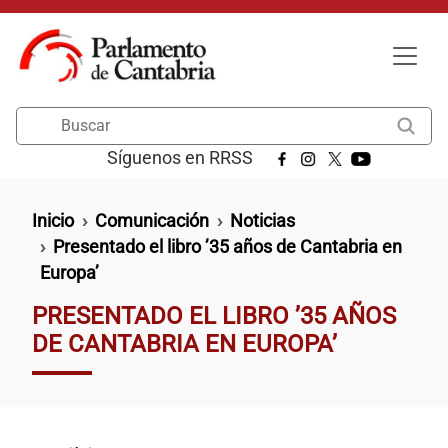
Pasar al contenido principal
Buscar
Síguenos en RRSS
Ruta de navegación
Inicio
Comunicación
Noticias
Presentado el libro ’35 años de Cantabria en
Europa’
PRESENTADO EL LIBRO ’35 AÑOS
DE CANTABRIA EN EUROPA’