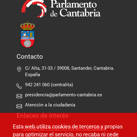
Contacto
C/ Alta, 31-33 / 39008, Santander, Cantabria.
España
942 241 060 (centralita)
presidencia@parlamento-cantabria.es
Atención a la ciudadanía
Enlaces de interés
Esta web utiliza cookies de terceros y propias
Visitas al Parlamento de Cantabria
para optimizar el servicio, no recaba ni cede