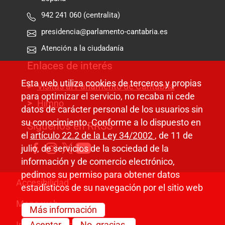
942 241 060 (centralita)
presidencia@parlamento-cantabria.es
Atención a la ciudadanía
Enlaces de interés
Esta web utiliza cookies de terceros y propias
Visitas al Parlamento de Cantabria
para optimizar el servicio, no recaba ni cede
Himno
datos de carácter personal de los usuarios sin
su conocimiento. Conforme a lo dispuesto en
Síguenos en RRSS
el
artículo 22.2 de la Ley 34/2002
, de 11 de
julio, de servicios de la sociedad de la
información y de comercio electrónico,
pedimos su permiso para obtener datos
Pie de página
Accesibilidad
estadísticos de su navegación por el sitio web
Mapa web
Más información