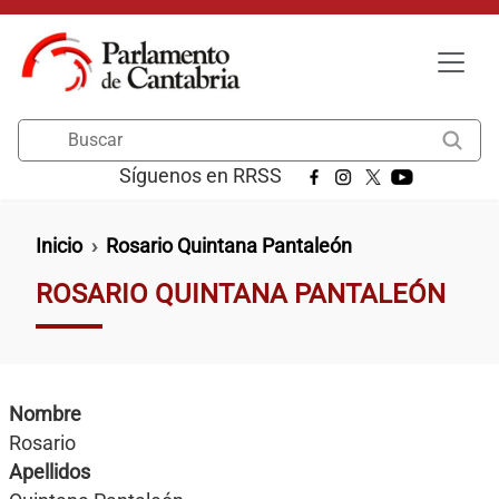
Pasar al contenido principal
Buscar
Síguenos en RRSS
Ruta de navegación
Inicio
Rosario Quintana Pantaleón
ROSARIO QUINTANA PANTALEÓN
Nombre
Rosario
Apellidos