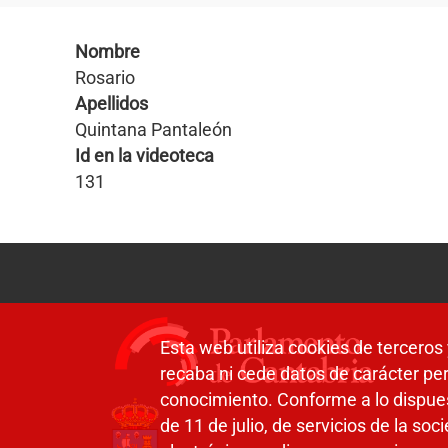
Nombre
Rosario
Apellidos
Quintana Pantaleón
Id en la videoteca
131
Esta web utiliza cookies de terceros 
recaba ni cede datos de carácter per
conocimiento. Conforme a lo dispue
de 11 de julio, de servicios de la so