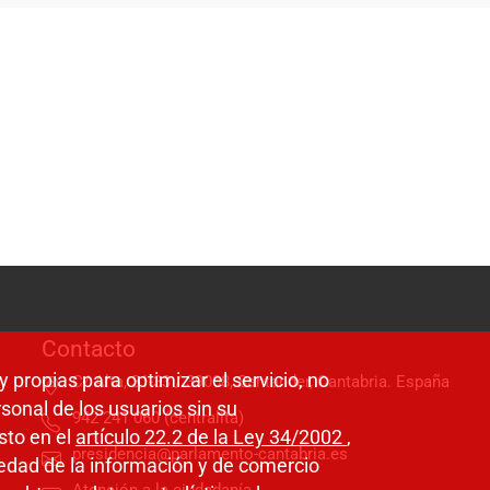
Contacto
y propias para optimizar el servicio, no
C/ Alta, 31-33 / 39008, Santander, Cantabria. España
sonal de los usuarios sin su
942 241 060 (centralita)
sto en el
artículo 22.2 de la Ley 34/2002
,
presidencia@parlamento-cantabria.es
ciedad de la información y de comercio