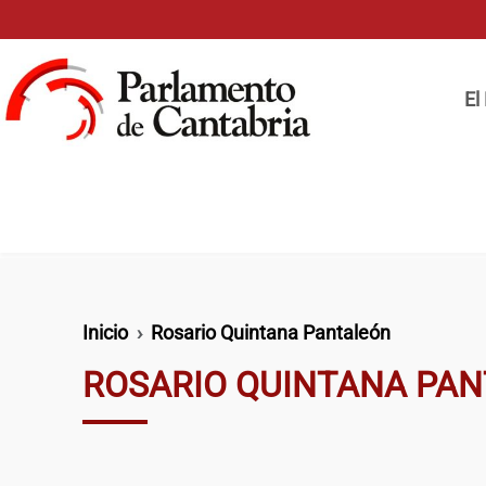
Pasar al contenido principal
Naveg
El
Ruta de navegación
Inicio
Rosario Quintana Pantaleón
ROSARIO QUINTANA PA